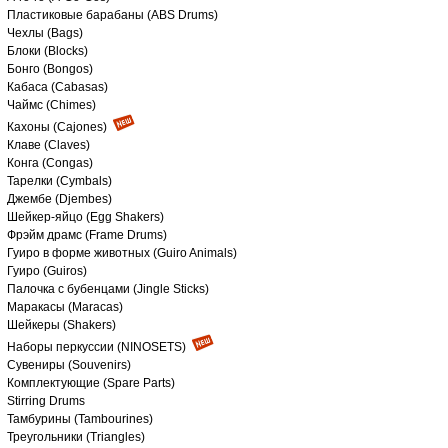
Пластиковые барабаны (ABS Drums)
Чехлы (Bags)
Блоки (Blocks)
Бонго (Bongos)
Кабаса (Cabasas)
Чаймс (Chimes)
Кахоны (Cajones)
Клаве (Claves)
Конга (Congas)
Тарелки (Cymbals)
Джембе (Djembes)
Шейкер-яйцо (Egg Shakers)
Фрэйм драмс (Frame Drums)
Гуиро в форме животных (Guiro Animals)
Гуиро (Guiros)
Палочка с бубенцами (Jingle Sticks)
Маракасы (Maracas)
Шейкеры (Shakers)
Наборы перкуссии (NINOSETS)
Сувениры (Souvenirs)
Комплектующие (Spare Parts)
Stirring Drums
Тамбурины (Tambourines)
Треугольники (Triangles)