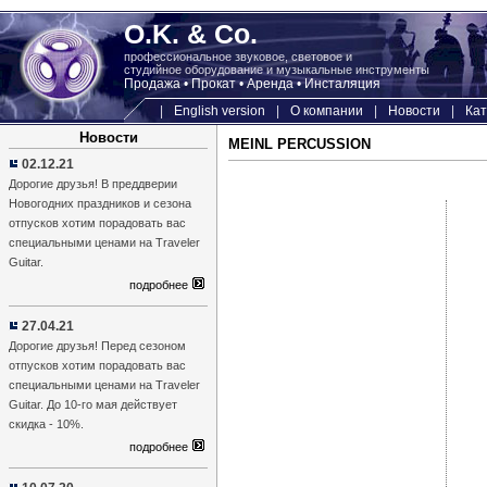
O.K. & Co.
профессиональное звуковое, световое и
студийное оборудование и музыкальные инструменты
Продажа • Прокат • Аренда • Инсталяция
|
English version
|
О компании
|
Новости
|
Кат
Новости
MEINL PERCUSSION
02.12.21
Дорогие друзья! В преддверии
Новогодних праздников и сезона
отпусков хотим порадовать вас
специальными ценами на Traveler
Guitar.
подробнее
27.04.21
Дорогие друзья! Перед сезоном
отпусков хотим порадовать вас
специальными ценами на Traveler
Guitar. До 10-го мая действует
скидка - 10%.
подробнее