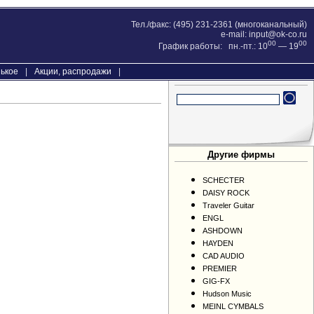
Тел./факс: (495) 231-2361 (многоканальный)
e-mail:
input@ok-co.ru
00
00
График работы: пн.-пт.: 10
— 19
ькое
|
Акции, распродажи
|
Другие фирмы
SCHECTER
DAISY ROCK
Traveler Guitar
ENGL
ASHDOWN
HAYDEN
CAD AUDIO
PREMIER
GIG-FX
Hudson Music
MEINL CYMBALS