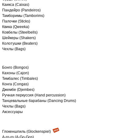
Каикса (Caixas)
Пандейро (Pandeiros)
Тамборимы (Tamborims)
Палочки (Sticks)
Квика (Qweeka)
Ковбелы (Steelbells)
Шейкеры (Shakers)
Колотушки (Beaters)
Чехлы (Bags)
Бонго (Bongos)
Кахоны (Cajon)
Тимбалес (Timbales)
Конга (Congas)
Джембе (Djembes)
Ручная перкуссия (Hand percussion)
Танцевальные барабаны (Dancing Drums)
Чехлы (Bags)
Аксессуары
Глокеншпиль (Glockenspiel)
А-го-го (A-Go-Gos)