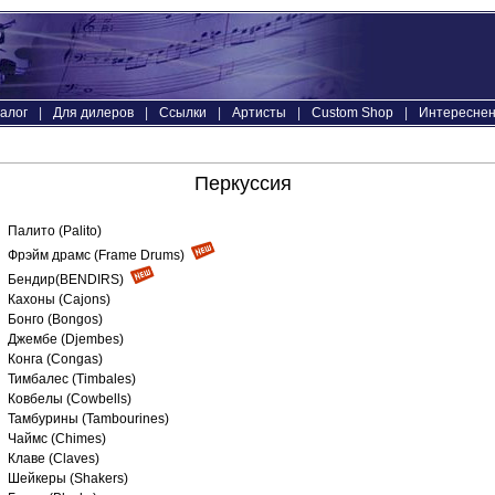
алог
|
Для дилеров
|
Ссылки
|
Артисты
|
Custom Shop
|
Интереснен
Перкуссия
Палито (Palito)
Фрэйм драмс (Frame Drums)
Бендир(BENDIRS)
Кахоны (Cajons)
Бонго (Bongos)
Джембе (Djembes)
Конга (Congas)
Тимбалес (Timbales)
Ковбелы (Cowbells)
Тамбурины (Tambourines)
Чаймс (Chimes)
Клаве (Claves)
Шейкеры (Shakers)