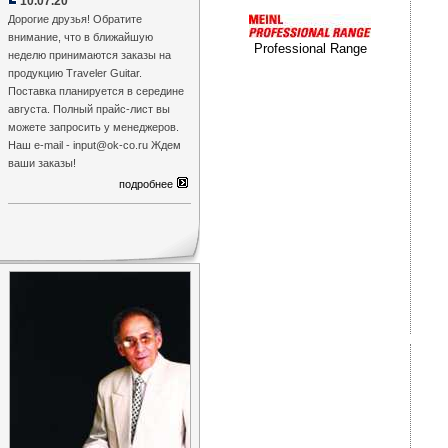
10.07.20
Дорогие друзья! Обратите
внимание, что в ближайшую
Professional Range
неделю принимаются заказы на
продукцию Traveler Guitar.
Поставка планируется в середине
августа. Полный прайс-лист вы
можете запросить у менеджеров.
Наш e-mail - input@ok-co.ru Ждем
ваши заказы!
подробнее