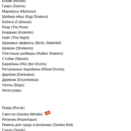
Блоки (Blocks)
Гуиро (Guiros)
Маракасы (Maracas)
Шейкер-яйцо (Egg Shakers)
Кабаса (Cabasas)
Роар (The Roar)
Кокирико (Kokiriko)
Найт (The Night)
Шумовые эффекты (Birds, Waterfall)
Шекере (Shekeres)
Плетеные шейкеры (Rattan Shakers)
Стойки (Stands)
Барабаны Ибо (Ibo Drums)
Ритуальные барабаны (Ritual Drums)
Дарбуки (Darbukas)
Думбеки (Doumbekas)
Чехлы (Bags)
Аксессуары
Рокар (Rocar)
Свисток (Samba Whistle)
Репиник (Repenique)
Ремень для сурдо и репиника (Samba Belt)
Сурдо (Surdo)