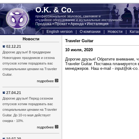
O.K. & Co.
профессиональное звуковое, световое и
студийное оборудование и музыкальные инструменты
Продажа • Прокат • Аренда • Инсталяция
|
English version
|
О компании
|
Новости
|
Ката
Новости
Traveler Guitar
02.12.21
10 июля, 2020
Дорогие друзья! В преддверии
Новогодних праздников и сезона
Дорогие друзья! Обратите внимание, 
отпусков хотим порадовать вас
Traveler Guitar. Поставка планируется
менеджеров. Наш e-mail - input@ok-co
специальными ценами на Traveler
Guitar.
подробнее
27.04.21
Дорогие друзья! Перед сезоном
отпусков хотим порадовать вас
специальными ценами на Traveler
Guitar. До 10-го мая действует
скидка - 10%.
подробнее