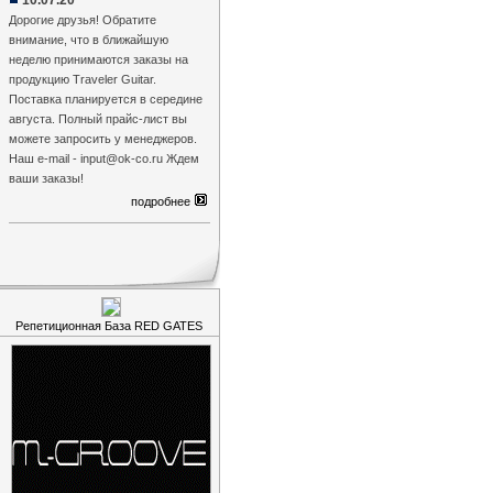
10.07.20
Дорогие друзья! Обратите
внимание, что в ближайшую
неделю принимаются заказы на
продукцию Traveler Guitar.
Поставка планируется в середине
августа. Полный прайс-лист вы
можете запросить у менеджеров.
Наш e-mail - input@ok-co.ru Ждем
ваши заказы!
подробнее
Репетиционная База RED GATES