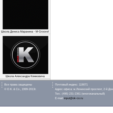
Школа Дениса Маранина - M-Groove!
Школа Александра Климовича
Все права защищены
Почтовый индекс: 119071
© O.K. & Co., 1999-2013г.
Адрес офиса: м.Ленинский проспект, 2-й Донс
Тел.: (495) 231-2361 (многоканальный)
E-mail:
input@ok-co.ru